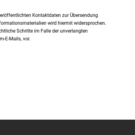
eröffentlichten Kontaktdaten zur Übersendung
formationsmaterialien wird hiermit widersprochen.
chtliche Schritte im Falle der unverlangten
-E-Mails, vor.
Seit mehr als 33 Jahren
n FRAGEN rund um die 
& VERKAUF